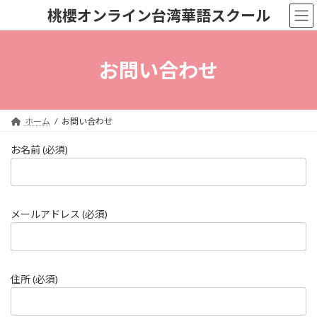
コ
ナ
桃櫻オンライン台湾華語スクール
ン
ビ
テ
ゲ
ン
ー
ツ
シ
お問い合わせ
へ
ョ
ス
ン
キ
に
ッ
移
ホーム
お問い合わせ
プ
動
お名前 (必須)
メールアドレス (必須)
住所 (必須)