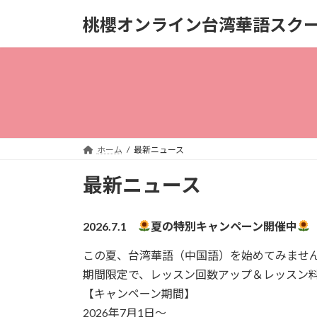
コ
ナ
桃櫻オンライン台湾華語スク
ン
ビ
テ
ゲ
ン
ー
ツ
シ
へ
ョ
ス
ン
キ
に
ッ
移
ホーム
最新ニュース
プ
動
最新ニュース
2026.7.1
夏の特別キャンペーン開催中
この夏、台湾華語（中国語）を始めてみませ
期間限定で、レッスン回数アップ＆レッスン
【キャンペーン期間】
2026年7月1日～